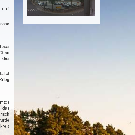
 drei
ische
d aus
/3 an
d des
altet
Krieg
amtes
e das
risch
wurde
kreis