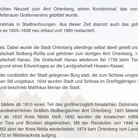
r frühen Neuzeit zum Amt Ortenberg, einem Kondominat, das von
etterauer Grafenvereins gebildet wurde.
erstmals in Stadtrechnungen. Aus dieser Zeit stammt auch das got
e es 1605–1608 neu erbaut und 1980 restauriert.
. Dabei wurde die Stadt Ortenberg allerdings selbst ideell geteilt un
Grafschaft Stolberg-Roßla und gehörten zum dortigen Amt Ortenberg, 1
afschaft Hanau. Die Grafschaft Hanau wiederum fiel 1736 beim To
fgrund eines Erbvertrages an die Landgrafschaft Hessen-Kassel.
r nordöstlich der Stadt gelegenen Burg statt, die zum Schloss umgest
hen Stil umgebaut. 1634 wurden Stadt und Schloss im Dreißigjährigen 
 und beschrieb Matthäus Merian die Stadt.
bildete ab 1810 einen Teil des großherzoglich-hessischen Dominial
tandesherrlichen Gräflich-Stollbergischen Amt Ortenberg. 1821 bildet
r ab 1832 Kreis Nidda hieß. 1842 wurden die inzwischen militä
chen Tore und Brücken abgebrochen. Mit der Revolution von 1848 
 1852 aber der Kreis Nidda wiederbelebt. 1874 kam Ortenberg zum Land
972 im Wetteraukreis aufging.