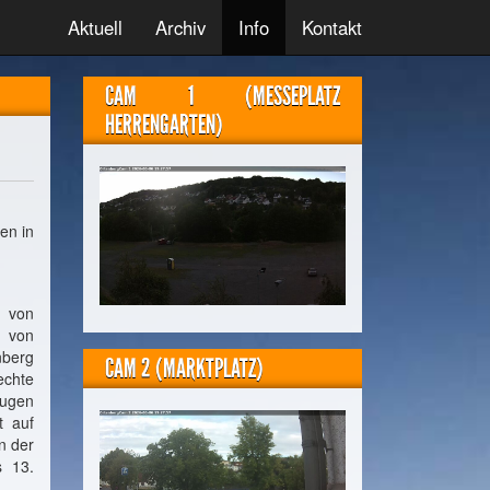
Aktuell
Archiv
Info
Kontakt
CAM 1 (MESSEPLATZ
HERRENGARTEN)
en in
n von
h von
nberg
CAM 2 (MARKTPLATZ)
echte
eugen
t auf
n der
s 13.