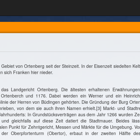
ebiet von Ortenberg seit der Steinzeit. In der Eisenzeit siedelten Kelt
n sich Franken hier nieder.
 das Landgericht Ortenberg. Die ältesten erhaltenen Erwähnunge
Ortenberch und 1176. Dabei werden ein Werner und ein Heinric
enlinie der Herren von Büdingen gehörten. Die Gründung der Burg Orte
rieben, von dem sie auch ihren Namen erhielt.[3] Markt- und Stadtr
3. Jahrhunderts: In Grundstücksverträgen aus dem Jahr 1266 wurden Z
nd gleichfalls auf diese Zeit datiert die Stadtmauer. Beides läss
alen Punkt für Zehntgericht, Messen und Märkte für die Umgebung. Vo
er Oberpfortenturm (Obertor), erbaut in der zweiten Hälfte de