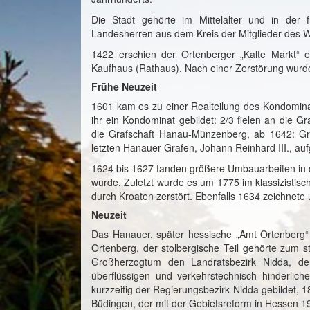
Die Stadt gehörte im Mittelalter und in de
Landesherren aus dem Kreis der Mitglieder des W
1422 erschien der Ortenberger „Kalte Markt“ 
Kaufhaus (Rathaus). Nach einer Zerstörung wurd
Frühe Neuzeit
1601 kam es zu einer Realteilung des Kondominats
ihr ein Kondominat gebildet: 2/3 fielen an die 
die Grafschaft Hanau-Münzenberg, ab 1642: Gr
letzten Hanauer Grafen, Johann Reinhard III., au
1624 bis 1627 fanden größere Umbauarbeiten in de
wurde. Zuletzt wurde es um 1775 im klassizistisc
durch Kroaten zerstört. Ebenfalls 1634 zeichnete
Neuzeit
Das Hanauer, später hessische „Amt Ortenberg“ 
Ortenberg, der stolbergische Teil gehörte zum s
Großherzogtum den Landratsbezirk Nidda, de
überflüssigen und verkehrstechnisch hinderli
kurzzeitig der Regierungsbezirk Nidda gebildet,
Büdingen, der mit der Gebietsreform in Hessen 1