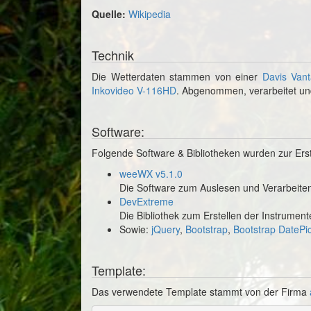
Quelle:
Wikipedia
Technik
Die Wetterdaten stammen von einer
Davis Vant
Inkovideo V-116HD
. Abgenommen, verarbeitet un
Software:
Folgende Software & Bibliotheken wurden zur Erst
weeWX v5.1.0
Die Software zum Auslesen und Verarbeite
DevExtreme
Die Bibliothek zum Erstellen der Instrume
Sowie:
jQuery
,
Bootstrap
,
Bootstrap DatePi
Template:
Das verwendete Template stammt von der Firma